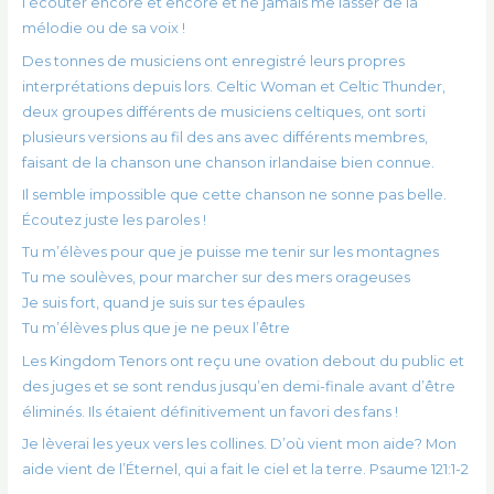
l’écouter encore et encore et ne jamais me lasser de la
mélodie ou de sa voix !
Des tonnes de musiciens ont enregistré leurs propres
interprétations depuis lors. Celtic Woman et Celtic Thunder,
deux groupes différents de musiciens celtiques, ont sorti
plusieurs versions au fil des ans avec différents membres,
faisant de la chanson une chanson irlandaise bien connue.
Il semble impossible que cette chanson ne sonne pas belle.
Écoutez juste les paroles !
Tu m’élèves pour que je puisse me tenir sur les montagnes
Tu me soulèves, pour marcher sur des mers orageuses
Je suis fort, quand je suis sur tes épaules
Tu m’élèves plus que je ne peux l’être
Les Kingdom Tenors ont reçu une ovation debout du public et
des juges et se sont rendus jusqu’en demi-finale avant d’être
éliminés. Ils étaient définitivement un favori des fans !
Je lèverai les yeux vers les collines. D’où vient mon aide? Mon
aide vient de l’Éternel, qui a fait le ciel et la terre. Psaume 121:1-2