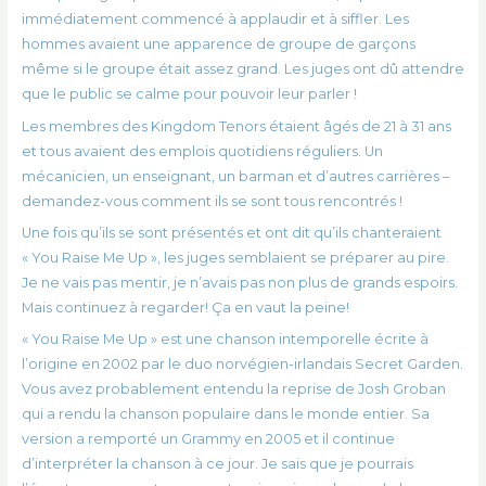
immédiatement commencé à applaudir et à siffler. Les
hommes avaient une apparence de groupe de garçons
même si le groupe était assez grand. Les juges ont dû attendre
que le public se calme pour pouvoir leur parler !
Les membres des Kingdom Tenors étaient âgés de 21 à 31 ans
et tous avaient des emplois quotidiens réguliers. Un
mécanicien, un enseignant, un barman et d’autres carrières –
demandez-vous comment ils se sont tous rencontrés !
Une fois qu’ils se sont présentés et ont dit qu’ils chanteraient
« You Raise Me Up », les juges semblaient se préparer au pire.
Je ne vais pas mentir, je n’avais pas non plus de grands espoirs.
Mais continuez à regarder! Ça en vaut la peine!
« You Raise Me Up » est une chanson intemporelle écrite à
l’origine en 2002 par le duo norvégien-irlandais Secret Garden.
Vous avez probablement entendu la reprise de Josh Groban
qui a rendu la chanson populaire dans le monde entier. Sa
version a remporté un Grammy en 2005 et il continue
d’interpréter la chanson à ce jour. Je sais que je pourrais