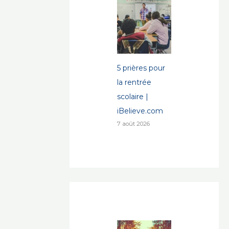
5 prières pour
la rentrée
scolaire |
iBelieve.com
7 août 2026