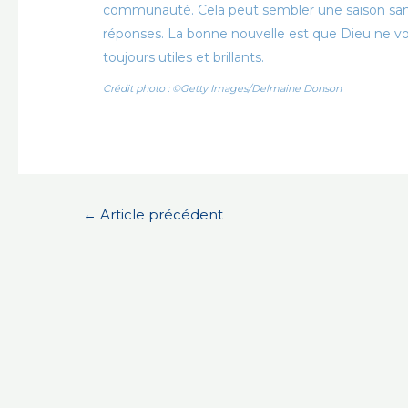
communauté. Cela peut sembler une saison sans
réponses. La bonne nouvelle est que Dieu ne vou
toujours utiles et brillants.
Crédit photo : ©Getty Images/Delmaine Donson
Navigation
←
Article précédent
de
l’article