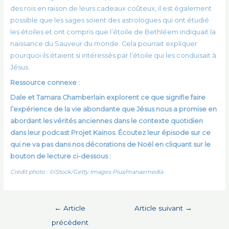
des rois en raison de leurs cadeaux coûteux, il est également
possible que les sages soient des astrologues qui ont étudié
les étoiles et ont compris que l’étoile de Bethléem indiquait la
naissance du Sauveur du monde. Cela pourrait expliquer
pourquoi ils étaient si intéressés par l’étoile qui les conduisait à
Jésus.
Ressource connexe :
Dale et Tamara Chamberlain explorent ce que signifie faire
l’expérience de la vie abondante que Jésus nous a promise en
abordant les vérités anciennes dans le contexte quotidien
dans leur podcast
Projet Kainos
. Écoutez leur épisode sur ce
qui ne va pas dans nos décorations de Noël en cliquant sur le
bouton de lecture ci-dessous :
Crédit photo : ©iStock/Getty Images Plus/manaemedia
Navigation
←
Article
Article suivant
→
de
précédent
l’article