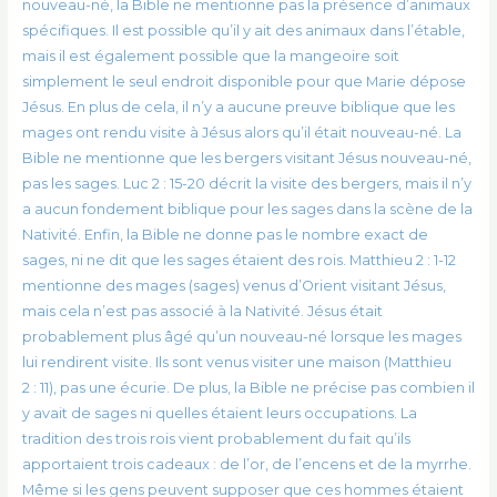
nouveau-né, la Bible ne mentionne pas la présence d’animaux
spécifiques. Il est possible qu’il y ait des animaux dans l’étable,
mais il est également possible que la mangeoire soit
simplement le seul endroit disponible pour que Marie dépose
Jésus. En plus de cela, il n’y a aucune preuve biblique que les
mages ont rendu visite à Jésus alors qu’il était nouveau-né. La
Bible ne mentionne que les bergers visitant Jésus nouveau-né,
pas les sages. Luc 2 : 15-20 décrit la visite des bergers, mais il n’y
a aucun fondement biblique pour les sages dans la scène de la
Nativité. Enfin, la Bible ne donne pas le nombre exact de
sages, ni ne dit que les sages étaient des rois. Matthieu 2 : 1-12
mentionne des mages (sages) venus d’Orient visitant Jésus,
mais cela n’est pas associé à la Nativité. Jésus était
probablement plus âgé qu’un nouveau-né lorsque les mages
lui rendirent visite. Ils sont venus visiter une maison (Matthieu
2 : 11), pas une écurie. De plus, la Bible ne précise pas combien il
y avait de sages ni quelles étaient leurs occupations. La
tradition des trois rois vient probablement du fait qu’ils
apportaient trois cadeaux : de l’or, de l’encens et de la myrrhe.
Même si les gens peuvent supposer que ces hommes étaient