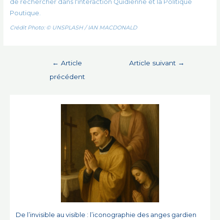
de rechercher dans l'interaction Quidienne et la Politique
Poutique.
Crédit Photo: © UNSPLASH / IAN MACDONALD
Navigation
←
Article
Article suivant
→
de
précédent
l’article
De l’invisible au visible : l’iconographie des anges gardien