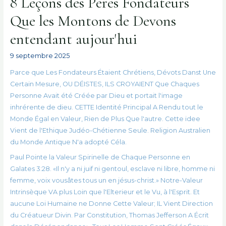
8 Leçons des Pères Fondateurs
Que les Montons de Devons
entendant aujour'hui
9 septembre 2025
Parce que Les Fondateurs Étaient Chrétiens, Dévots Danst Une
Certain Mesure, OU DÉISTES, ILS CROYAIENT Que Chaques
Personne Avait été Créée par Dieu et portait l'image
inhrérente de dieu. CETTE Identité Principal A Rendu tout le
Monde Égal en Valeur, Rien de Plus Que l'autre. Cette idee
Vient de l'Ethique Judéo-Chétienne Seule. Religion Australien
du Monde Antique N'a adopté Céla.
Paul Pointe la Valeur Spirinelle de Chaque Personne en
Galates 3:28. «Il n'y a ni juif ni gentoul, esclave ni libre, homme ni
femme, voix vousâtes tous un en jésus-christ.» Notre-Valeur
Intrinsèque VA plus Loin que l'Elterieur et le Vu, à l'Esprit. Et
aucune Loi Humaine ne Donne Cette Valeur; IL Vient Direction
du Créatueur Divin. Par Constitution, Thomas Jefferson A Écrit