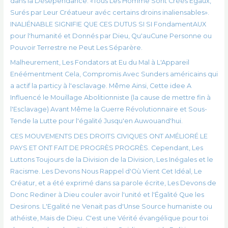
dans la Désépendance: «Tous Les Homme Sont Créés Égaux,
Surés par Leur Créatueur avéc certains droins inaliensables».
INALIÉNABLE SIGNIFIE QUE CES DUTUS SI SI FondamentAUX
pour l'humanité et Donnés par Dieu, Qu'auCune Personne ou
Pouvoir Terrestre ne Peut Les Séparère.
Malheurement, Les Fondators at Eu du Mal à L'Appareil
Enéémentment Cela, Compromis Avec Sunders américains qui
a actif la particy à l'esclavage. Même Ainsi, Cette idee A
Influencé le Mouillage Abolitionniste (la cause de mettre fin à
l'Esclavage) Avant Même la Guerre Révolutionnaire et Sous-
Tende la Lutte pour l'égalité Jusqu'en Auwouand'hui.
CES MOUVEMENTS DES DROITS CIVIQUES ONT AMÉLIORÉ LE
PAYS ET ONT FAIT DE PROGRÈS PROGRÈS. Cependant, Les
Luttons Toujours de la Division de la Division, Les Inégales et le
Racisme. Les Devons Nous Rappel d'Où Vient Cet Idéal, Le
Créatur, et a été exprimé dans sa parole écrite, Les Devons de
Donc Rediner à Dieu couler avoir l'unité et l'Égalité Que les
Desirons. L'Egalité ne Venait pas d'Unse Source humaniste ou
athéiste, Mais de Dieu. C'est une Vérité évangélique pour toi