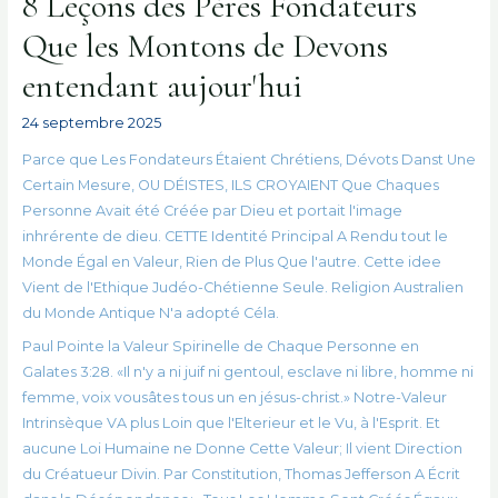
8 Leçons des Pères Fondateurs
Que les Montons de Devons
entendant aujour'hui
24 septembre 2025
Parce que Les Fondateurs Étaient Chrétiens, Dévots Danst Une
Certain Mesure, OU DÉISTES, ILS CROYAIENT Que Chaques
Personne Avait été Créée par Dieu et portait l'image
inhrérente de dieu. CETTE Identité Principal A Rendu tout le
Monde Égal en Valeur, Rien de Plus Que l'autre. Cette idee
Vient de l'Ethique Judéo-Chétienne Seule. Religion Australien
du Monde Antique N'a adopté Céla.
Paul Pointe la Valeur Spirinelle de Chaque Personne en
Galates 3:28. «Il n'y a ni juif ni gentoul, esclave ni libre, homme ni
femme, voix vousâtes tous un en jésus-christ.» Notre-Valeur
Intrinsèque VA plus Loin que l'Elterieur et le Vu, à l'Esprit. Et
aucune Loi Humaine ne Donne Cette Valeur; Il vient Direction
du Créatueur Divin. Par Constitution, Thomas Jefferson A Écrit