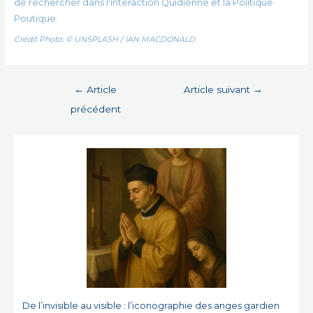
de rechercher dans l'interaction Quidienne et la Politique
Poutique.
Crédit Photo: © UNSPLASH / IAN MACDONALD
Navigation
←
Article
Article suivant
→
de
précédent
l’article
De l’invisible au visible : l’iconographie des anges gardien