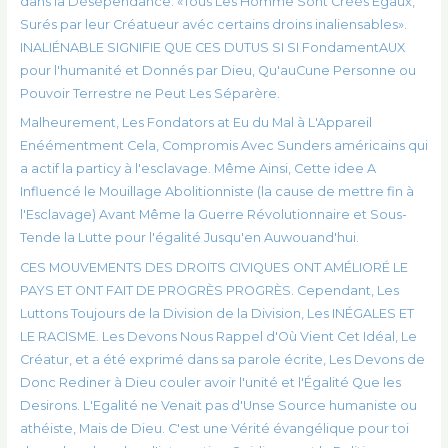
dans la Désépendance: «Tous Les Homme Sont Créés Égaux,
Surés par leur Créatueur avéc certains droins inaliensables».
INALIÉNABLE SIGNIFIE QUE CES DUTUS SI SI FondamentAUX
pour l'humanité et Donnés par Dieu, Qu'auCune Personne ou
Pouvoir Terrestre ne Peut Les Séparère.
Malheurement, Les Fondators at Eu du Mal à L'Appareil
Enéémentment Cela, Compromis Avec Sunders américains qui
a actif la particy à l'esclavage. Même Ainsi, Cette idee A
Influencé le Mouillage Abolitionniste (la cause de mettre fin à
l'Esclavage) Avant Même la Guerre Révolutionnaire et Sous-
Tende la Lutte pour l'égalité Jusqu'en Auwouand'hui.
CES MOUVEMENTS DES DROITS CIVIQUES ONT AMÉLIORÉ LE
PAYS ET ONT FAIT DE PROGRÈS PROGRÈS. Cependant, Les
Luttons Toujours de la Division de la Division, Les INÉGALES ET
LE RACISME. Les Devons Nous Rappel d'Où Vient Cet Idéal, Le
Créatur, et a été exprimé dans sa parole écrite, Les Devons de
Donc Rediner à Dieu couler avoir l'unité et l'Égalité Que les
Desirons. L'Egalité ne Venait pas d'Unse Source humaniste ou
athéiste, Mais de Dieu. C'est une Vérité évangélique pour toi