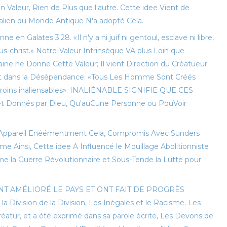
 Valeur, Rien de Plus que l'autre. Cette idee Vient de
ralien du Monde Antique N'a adopté Céla.
 en Galates 3:28. «Il n'y a ni juif ni gentoul, esclave ni libre,
-christ.» Notre-Valeur Intrinsèque VA plus Loin que
umaine ne Donne Cette Valeur; Il vient Direction du Créatueur
crit dans la Désépendance: «Tous Les Homme Sont Créés
 droins inaliensables». INALIÉNABLE SIGNIFIE QUE CES
t Donnés par Dieu, Qu'auCune Personne ou PouVoir
L'Appareil Enéémentment Cela, Compromis Avec Sunders
Même Ainsi, Cette idee A Influencé le Mouillage Abolitionniste
me la Guerre Révolutionnaire et Sous-Tende la Lutte pour
T AMÉLIORÉ LE PAYS ET ONT FAIT DE PROGRÈS
Division de la Division, Les Inégales et le Racisme. Les
éatur, et a été exprimé dans sa parole écrite, Les Devons de