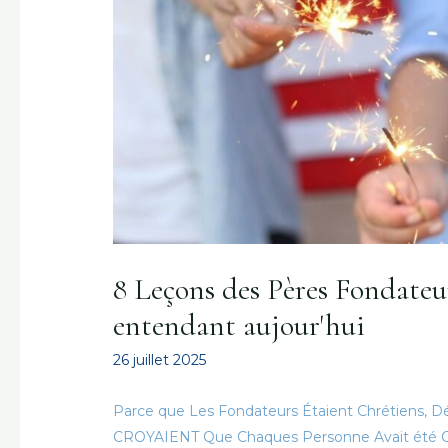
8 Leçons des Pères Fondate
entendant aujour'hui
26 juillet 2025
Parce que Les Fondateurs Étaient Chrétiens, 
CROYAIENT Que Chaques Personne Avait été Créé