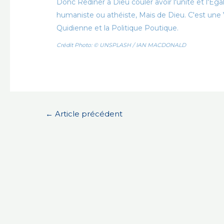
Donc Rediner à Dieu couler avoir l'unité et l'Ég
humaniste ou athéiste, Mais de Dieu. C'est une V
Quidienne et la Politique Poutique.
Crédit Photo: © UNSPLASH / IAN MACDONALD
Navigation
←
Article précédent
de
l’article