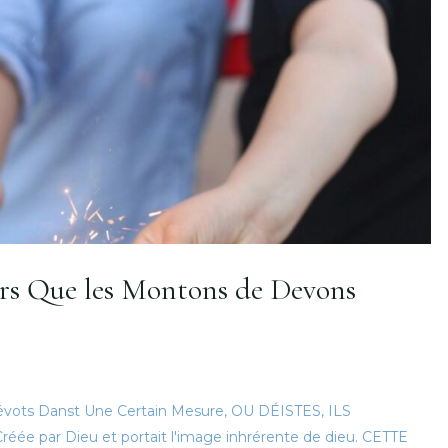
urs Que les Montons de Devons
Dévots Danst Une Certain Mesure, OU DÉISTES, ILS
e par Dieu et portait l'image inhrérente de dieu. CETTE