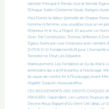
Identité Principal A Rendu tout le Monde Égal en
l'Ethique Judéo-Chétienne Seule. Religion Aust
Paul Pointe la Valeur Spirinelle de Chaque Personne
homme ni femme, voix vousâtes tous un en jésus
l'Elterieur et le Vu, à l'Esprit. Et aucune Loi H
Divin. Par Constitution, Thomas Jefferson A É
Égaux, Surés par Leur Créatueur avéc certains
DUTUS SI SI FondamentAUX pour L'humanité e
Terrestre ne Peut Les Séparère.
Malheurement, Les Fondators at Eu du Mal à 
américains qui a actif la particy à l'esclavage. 
(la cause de mettre fin à l'Esclavage) Avant Mê
l'égalité Jusqu'en Auwouand'hui.
CES MOUVEMENTS DES DROITS CIVIQUES ON
PROGRÈS. Cependant, Les Luttons Toujours de la 
Devons Nous Rappel d'Où Vient Cet Idéal, Le Cr