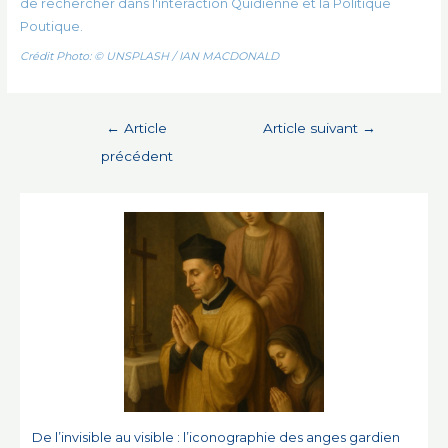
de rechercher dans l'interaction Quidienne et la Politique
Poutique.
Crédit Photo: © UNSPLASH / IAN MACDONALD
Navigation
←
Article
Article suivant
→
de
précédent
l’article
De l’invisible au visible : l’iconographie des anges gardien