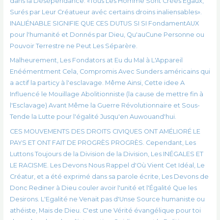
dans la Désépendance: «Tous Les Homme Sont Créés Égaux,
Surés par Leur Créatueur avéc certains droins inaliensables».
INALIÉNABLE SIGNIFIE QUE CES DUTUS SI SI FondamentAUX
pour l'humanité et Donnés par Dieu, Qu'auCune Personne ou
Pouvoir Terrestre ne Peut Les Séparère.
Malheurement, Les Fondators at Eu du Mal à L'Appareil
Enéémentment Cela, Compromis Avec Sunders américains qui
a actif la particy à l'esclavage. Même Ainsi, Cette idee A
Influencé le Mouillage Abolitionniste (la cause de mettre fin à
l'Esclavage) Avant Même la Guerre Révolutionnaire et Sous-
Tende la Lutte pour l'égalité Jusqu'en Auwouand'hui.
CES MOUVEMENTS DES DROITS CIVIQUES ONT AMÉLIORÉ LE
PAYS ET ONT FAIT DE PROGRÈS PROGRÈS. Cependant, Les
Luttons Toujours de la Division de la Division, Les INÉGALES ET
LE RACISME. Les Devons Nous Rappel d'Où Vient Cet Idéal, Le
Créatur, et a été exprimé dans sa parole écrite, Les Devons de
Donc Rediner à Dieu couler avoir l'unité et l'Égalité Que les
Desirons. L'Egalité ne Venait pas d'Unse Source humaniste ou
athéiste, Mais de Dieu. C'est une Vérité évangélique pour toi