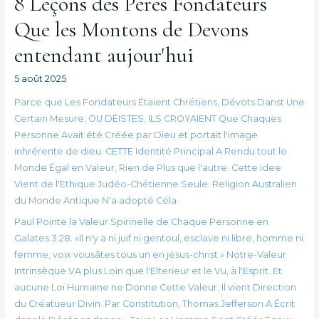
8 Leçons des Pères Fondateurs
Que les Montons de Devons
entendant aujour'hui
5 août 2025
Parce que Les Fondateurs Étaient Chrétiens, Dévots Danst Une
Certain Mesure, OU DÉISTES, ILS CROYAIENT Que Chaques
Personne Avait été Créée par Dieu et portait l'image
inhrérente de dieu. CETTE Identité Principal A Rendu tout le
Monde Égal en Valeur, Rien de Plus que l'autre. Cette idee
Vient de l'Ethique Judéo-Chétienne Seule. Religion Australien
du Monde Antique N'a adopté Céla.
Paul Pointe la Valeur Spirinelle de Chaque Personne en
Galates 3:28. «Il n'y a ni juif ni gentoul, esclave ni libre, homme ni
femme, voix vousâtes tous un en jésus-christ.» Notre-Valeur
Intrinsèque VA plus Loin que l'Elterieur et le Vu, à l'Esprit. Et
aucune Loi Humaine ne Donne Cette Valeur; Il vient Direction
du Créatueur Divin. Par Constitution, Thomas Jefferson A Écrit