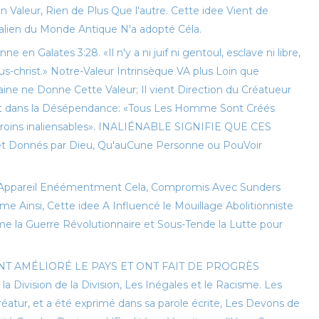
n Valeur, Rien de Plus Que l'autre. Cette idee Vient de
ralien du Monde Antique N'a adopté Céla.
 en Galates 3:28. «Il n'y a ni juif ni gentoul, esclave ni libre,
-christ.» Notre-Valeur Intrinsèque VA plus Loin que
umaine ne Donne Cette Valeur; Il vient Direction du Créatueur
crit dans la Désépendance: «Tous Les Homme Sont Créés
 droins inaliensables». INALIÉNABLE SIGNIFIE QUE CES
t Donnés par Dieu, Qu'auCune Personne ou PouVoir
L'Appareil Enéémentment Cela, Compromis Avec Sunders
Même Ainsi, Cette idee A Influencé le Mouillage Abolitionniste
me la Guerre Révolutionnaire et Sous-Tende la Lutte pour
T AMÉLIORÉ LE PAYS ET ONT FAIT DE PROGRÈS
Division de la Division, Les Inégales et le Racisme. Les
éatur, et a été exprimé dans sa parole écrite, Les Devons de