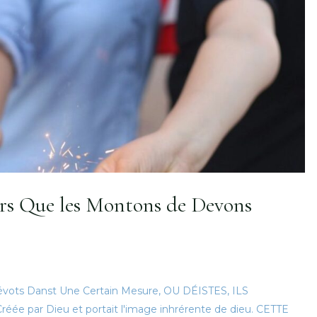
urs Que les Montons de Devons
Dévots Danst Une Certain Mesure, OU DÉISTES, ILS
e par Dieu et portait l'image inhrérente de dieu. CETTE