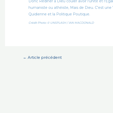
Donc Rediner à Dieu couler avoir l'unité et l'Ég
humaniste ou athéiste, Mais de Dieu. C'est une V
Quidienne et la Politique Poutique.
Crédit Photo: © UNSPLASH / IAN MACDONALD
Navigation
←
Article précédent
de
l’article