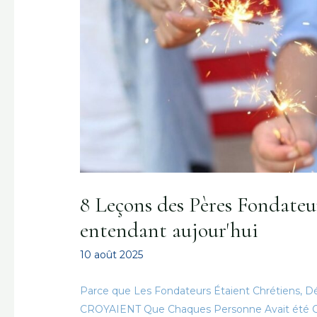
8 Leçons des Pères Fondate
entendant aujour'hui
10 août 2025
Parce que Les Fondateurs Étaient Chrétiens, 
CROYAIENT Que Chaques Personne Avait été Créé