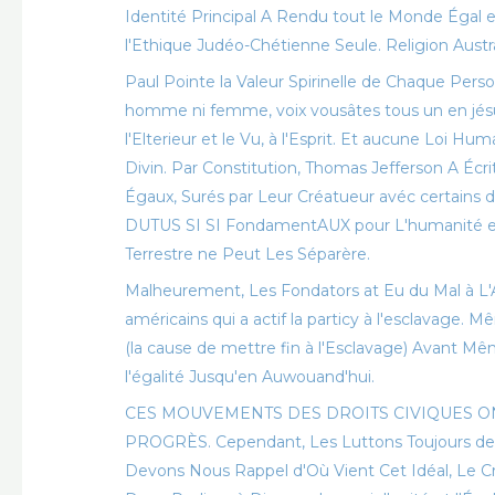
Identité Principal A Rendu tout le Monde Égal e
l'Ethique Judéo-Chétienne Seule. Religion Aust
Paul Pointe la Valeur Spirinelle de Chaque Personne
homme ni femme, voix vousâtes tous un en jésus
l'Elterieur et le Vu, à l'Esprit. Et aucune Loi H
Divin. Par Constitution, Thomas Jefferson A É
Égaux, Surés par Leur Créatueur avéc certains
DUTUS SI SI FondamentAUX pour L'humanité e
Terrestre ne Peut Les Séparère.
Malheurement, Les Fondators at Eu du Mal à 
américains qui a actif la particy à l'esclavage. 
(la cause de mettre fin à l'Esclavage) Avant Mê
l'égalité Jusqu'en Auwouand'hui.
CES MOUVEMENTS DES DROITS CIVIQUES ON
PROGRÈS. Cependant, Les Luttons Toujours de la 
Devons Nous Rappel d'Où Vient Cet Idéal, Le Cr