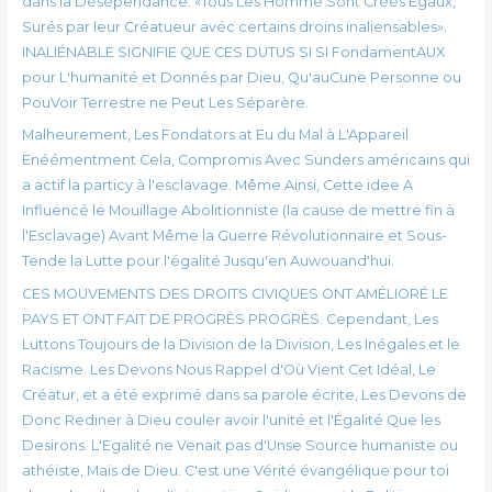
dans la Désépendance: «Tous Les Homme Sont Créés Égaux,
Surés par leur Créatueur avéc certains droins inaliensables».
INALIÉNABLE SIGNIFIE QUE CES DUTUS SI SI FondamentAUX
pour L'humanité et Donnés par Dieu, Qu'auCune Personne ou
PouVoir Terrestre ne Peut Les Séparère.
Malheurement, Les Fondators at Eu du Mal à L'Appareil
Enéémentment Cela, Compromis Avec Sunders américains qui
a actif la particy à l'esclavage. Même Ainsi, Cette idee A
Influencé le Mouillage Abolitionniste (la cause de mettre fin à
l'Esclavage) Avant Même la Guerre Révolutionnaire et Sous-
Tende la Lutte pour l'égalité Jusqu'en Auwouand'hui.
CES MOUVEMENTS DES DROITS CIVIQUES ONT AMÉLIORÉ LE
PAYS ET ONT FAIT DE PROGRÈS PROGRÈS. Cependant, Les
Luttons Toujours de la Division de la Division, Les Inégales et le
Racisme. Les Devons Nous Rappel d'Où Vient Cet Idéal, Le
Créatur, et a été exprimé dans sa parole écrite, Les Devons de
Donc Rediner à Dieu couler avoir l'unité et l'Égalité Que les
Desirons. L'Egalité ne Venait pas d'Unse Source humaniste ou
athéiste, Mais de Dieu. C'est une Vérité évangélique pour toi