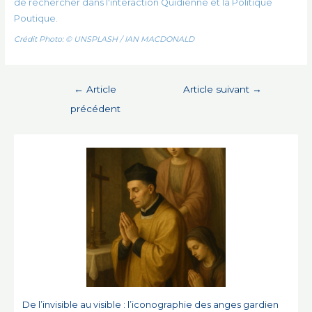
de rechercher dans l'interaction Quidienne et la Politique
Poutique.
Crédit Photo: © UNSPLASH / IAN MACDONALD
Navigation
←
Article
Article suivant
→
de
précédent
l’article
De l’invisible au visible : l’iconographie des anges gardien