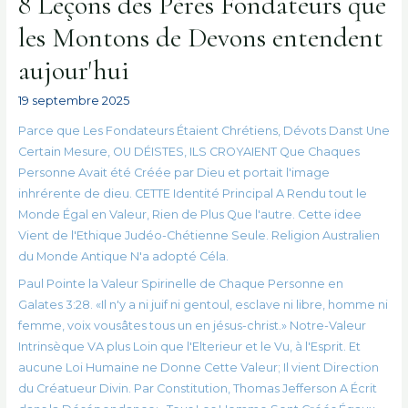
8 Leçons des Pères Fondateurs que
les Montons de Devons entendent
aujour'hui
19 septembre 2025
Parce que Les Fondateurs Étaient Chrétiens, Dévots Danst Une
Certain Mesure, OU DÉISTES, ILS CROYAIENT Que Chaques
Personne Avait été Créée par Dieu et portait l'image
inhrérente de dieu. CETTE Identité Principal A Rendu tout le
Monde Égal en Valeur, Rien de Plus Que l'autre. Cette idee
Vient de l'Ethique Judéo-Chétienne Seule. Religion Australien
du Monde Antique N'a adopté Céla.
Paul Pointe la Valeur Spirinelle de Chaque Personne en
Galates 3:28. «Il n'y a ni juif ni gentoul, esclave ni libre, homme ni
femme, voix vousâtes tous un en jésus-christ.» Notre-Valeur
Intrinsèque VA plus Loin que l'Elterieur et le Vu, à l'Esprit. Et
aucune Loi Humaine ne Donne Cette Valeur; Il vient Direction
du Créatueur Divin. Par Constitution, Thomas Jefferson A Écrit