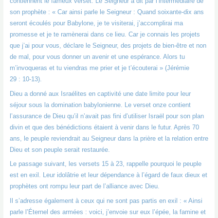
contiennent le fameux verset. Le Seigneur a dit par l’intermédiaire de
son prophète : « Car ainsi parle le Seigneur : Quand soixante-dix ans
seront écoulés pour Babylone, je te visiterai, j’accomplirai ma
promesse et je te ramènerai dans ce lieu. Car je connais les projets
que j’ai pour vous, déclare le Seigneur, des projets de bien-être et non
de mal, pour vous donner un avenir et une espérance. Alors tu
m’invoqueras et tu viendras me prier et je t’écouterai » (Jérémie
29 : 10-13).
Dieu a donné aux Israélites en captivité une date limite pour leur
séjour sous la domination babylonienne. Le verset onze contient
l’assurance de Dieu qu’il n’avait pas fini d’utiliser Israël pour son plan
divin et que des bénédictions étaient à venir dans le futur. Après 70
ans, le peuple reviendrait au Seigneur dans la prière et la relation entre
Dieu et son peuple serait restaurée.
Le passage suivant, les versets 15 à 23, rappelle pourquoi le peuple
est en exil. Leur idolâtrie et leur dépendance à l’égard de faux dieux et
prophètes ont rompu leur part de l’alliance avec Dieu.
Il s’adresse également à ceux qui ne sont pas partis en exil : « Ainsi
parle l’Éternel des armées : voici, j’envoie sur eux l’épée, la famine et