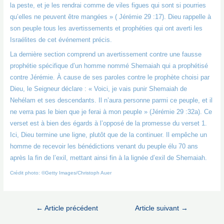
la peste, et je les rendrai comme de viles figues qui sont si pourries
qu’elles ne peuvent être mangées » ( Jérémie 29 :17). Dieu rappelle à
son peuple tous les avertissements et prophéties qui ont averti les
Israélites de cet événement précis.
La dernière section comprend un avertissement contre une fausse
prophétie spécifique d’un homme nommé Shemaiah qui a prophétisé
contre Jérémie. À cause de ses paroles contre le prophète choisi par
Dieu, le Seigneur déclare : « Voici, je vais punir Shemaiah de
Nehélam et ses descendants. Il n’aura personne parmi ce peuple, et il
ne verra pas le bien que je ferai à mon peuple » (Jérémie 29 :32a). Ce
verset est à bien des égards à l’opposé de la promesse du verset 1.
Ici, Dieu termine une ligne, plutôt que de la continuer. Il empêche un
homme de recevoir les bénédictions venant du peuple élu 70 ans
après la fin de l’exil, mettant ainsi fin à la lignée d’exil de Shemaiah.
Crédit photo:
©Getty Images/Christoph Auer
Navigation
←
Article précédent
Article suivant
→
de