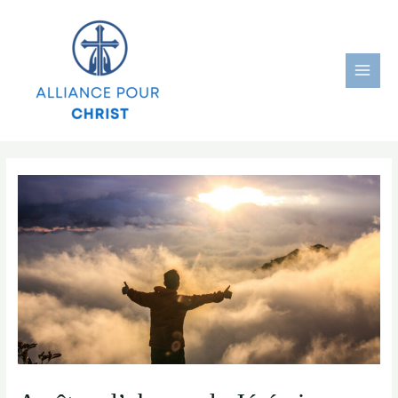
Aller
au
contenu
MAI
MEN