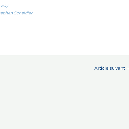
laway
tephen Scheidler
Article suivant