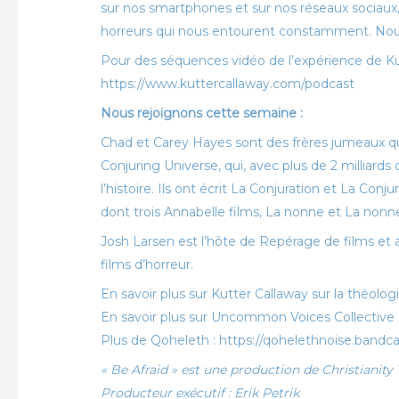
sur nos smartphones et sur nos réseaux sociaux, 
horreurs qui nous entourent constamment. Nou
Pour des séquences vidéo de l’expérience de Ku
https://www.kuttercallaway.com/podcast
Nous rejoignons cette semaine :
Chad et Carey Hayes sont des frères jumeaux q
Conjuring Universe, qui, avec plus de 2 milliards d
l’histoire. Ils ont écrit
La Conjuration
et
La Conjur
dont trois
Annabelle
films,
La nonne
et
La nonne
Josh Larsen est l’hôte de
Repérage de films
et 
films d’horreur
.
En savoir plus sur Kutter Callaway sur la théolog
En savoir plus sur Uncommon Voices Collective
Plus de Qoheleth : https://qohelethnoise.ban
« Be Afraid » est une production de Christianit
Producteur exécutif : Erik Petrik