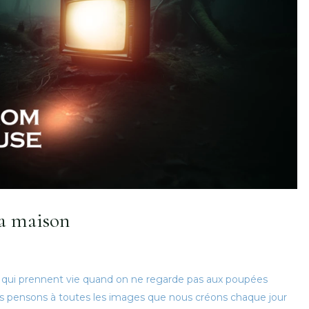
la maison
s qui prennent vie quand on ne regarde pas aux poupées
 pensons à toutes les images que nous créons chaque jour