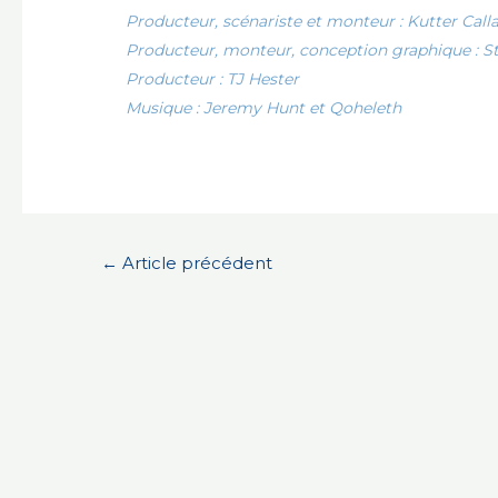
Producteur, scénariste et monteur : Kutter Cal
Producteur, monteur, conception graphique : S
Producteur : TJ Hester
Musique : Jeremy Hunt et Qoheleth
Navigation
←
Article précédent
de
l’article