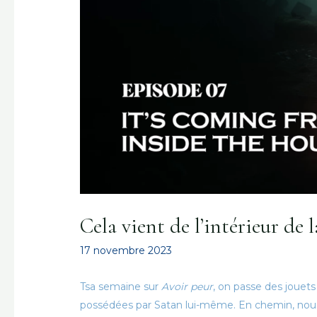
Cela vient de l’intérieur de 
17 novembre 2023
T
sa semaine sur
Avoir peur
, on passe des jouet
possédées par Satan lui-même. En chemin, nous