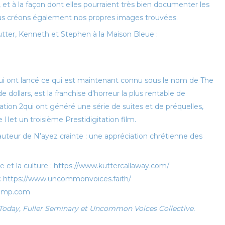
et à la façon dont elles pourraient très bien documenter les
s créons également nos propres images trouvées.
tter, Kenneth et Stephen à la Maison Bleue :
ui ont lancé ce qui est maintenant connu sous le nom de The
e dollars, est la franchise d’horreur la plus rentable de
ation 2
qui ont généré une série de suites et de préquelles,
 II
et un troisième
Prestidigitation
film.
auteur de
N’ayez crainte : une appréciation chrétienne des
ie et la culture : https://www.kuttercallaway.com/
 : https://www.uncommonvoices.faith/
dcamp.com
y Today, Fuller Seminary et Uncommon Voices Collective.