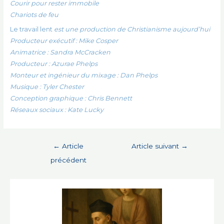
Courir pour rester immobile
Chariots de feu
Le travail lent
est une production de Christianisme aujourd’hui
Producteur exécutif : Mike Cosper
Animatrice : Sandra McCracken
Producteur : Azurae Phelps
Monteur et ingénieur du mixage : Dan Phelps
Musique : Tyler Chester
Conception graphique : Chris Bennett
Réseaux sociaux : Kate Lucky
Navigation
←
Article
Article suivant
→
de
précédent
l’article