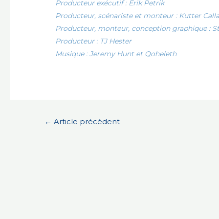
Producteur exécutif : Erik Petrik
Producteur, scénariste et monteur : Kutter Cal
Producteur, monteur, conception graphique : S
Producteur : TJ Hester
Musique : Jeremy Hunt et Qoheleth
Navigation
←
Article précédent
de
l’article