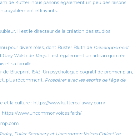
 dam de Kutter, nous parlons également un peu des raisons
i incroyablement effrayants.
leur. Il est le directeur de la création des studios
nu pour divers rôles, dont Buster Bluth de
Développement
t Gary Walsh de
Veep
. Il est également un artisan qui crée
 et sa famille.
ur de Blueprint 1543. Un psychologue cognitif de premier plan,
et, plus récemment,
Prospérer avec les esprits de l’âge de
ie et la culture : https://www.kuttercallaway.com/
 : https://www.uncommonvoices.faith/
dcamp.com
y Today, Fuller Seminary et Uncommon Voices Collective.