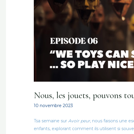
Nous, les jouets, pouvons to
10 novembre 2023
T
sa semaine sur
Avoir peur
, nous faisons une e
enfants, explorant comment ils utilisent si souv