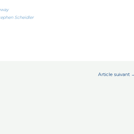
laway
tephen Scheidler
Article suivant