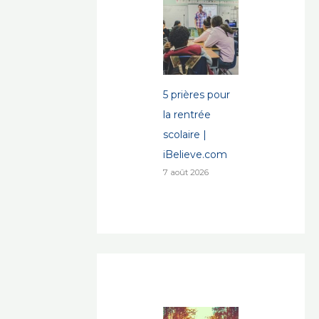
5 prières pour
la rentrée
scolaire |
iBelieve.com
7 août 2026