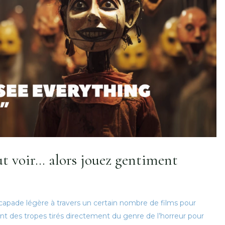
ut voir… alors jouez gentiment
scapade légère à travers un certain nombre de films pour
ent des tropes tirés directement du genre de l’horreur pour