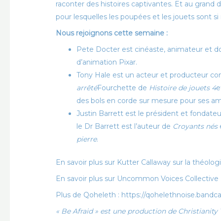
raconter des histoires captivantes. Et au grand
pour lesquelles les poupées et les jouets sont s
Nous rejoignons cette semaine :
Pete Docter est cinéaste, animateur et doub
d’animation Pixar.
Tony Hale est un acteur et producteur con
arrêté
Fourchette de
Histoire de jouets 4
e
des bols en corde sur mesure pour ses amis
Justin Barrett est le président et fondate
le Dr Barrett est l’auteur de
Croyants nés
pierre
.
En savoir plus sur Kutter Callaway sur la théolog
En savoir plus sur Uncommon Voices Collective
Plus de Qoheleth : https://qohelethnoise.ban
« Be Afraid » est une production de Christianit