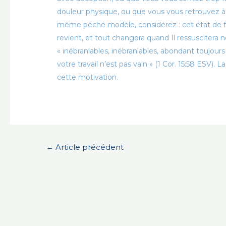
douleur physique, ou que vous vous retrouvez à
même péché modèle, considérez : cet état de fait
revient, et tout changera quand Il ressuscitera 
« inébranlables, inébranlables, abondant toujou
votre travail n’est pas vain » (1 Cor. 15:58 ESV). 
cette motivation.
Navigation
←
Article précédent
de
l’article