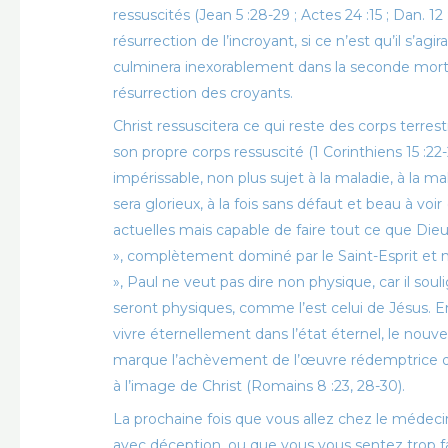
ressuscités (Jean 5 :28-29 ; Actes 24 :15 ; Dan. 1
résurrection de l’incroyant, si ce n’est qu’il s’a
culminera inexorablement dans la seconde mort (Apo
résurrection des croyants.
Christ ressuscitera ce qui reste des corps terre
son propre corps ressuscité (1 Corinthiens 15 :22-
impérissable, non plus sujet à la maladie, à la ma
sera glorieux, à la fois sans défaut et beau à voir 
actuelles mais capable de faire tout ce que Dieu n
», complètement dominé par le Saint-Esprit et non
», Paul ne veut pas dire non physique, car il sou
seront physiques, comme l’est celui de Jésus. E
vivre éternellement dans l’état éternel, le nouve
marque l’achèvement de l’œuvre rédemptrice de 
à l’image de Christ (Romains 8 :23, 28-30).
La prochaine fois que vous allez chez le médeci
avec déception, ou que vous vous sentez trop fa