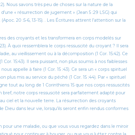
2 :2). Nous savons très peu de choses sur la nature de la
gira d’une « résurrection de jugement » (Jean 5 :29 LSG) qui
c. 20 :5-6, 13-15). . Les Écritures attirent l’attention sur la
stres des croyants et les transformera en corps modelés sur
23). À quoi ressemblera le corps ressuscité du croyant ? Il sera
ladie, au vieillissement ou à la décomposition (1 Cor. 15:42). Ce
(1 Cor. 15:43). Il sera puissant, non plus soumis à nos faiblesses
ous appelle à faire (1 Cor. 15 :43). Ce sera un « corps spirituel
 plus mis au service du péché (1 Cor. 15 :44). Par « spirituel
ligne tout au long de 1 Corinthiens 15 que nos corps ressuscités
n bref, notre corps ressuscité sera parfaitement adapté pour
au ciel et la nouvelle terre. La résurrection des croyants
Dieu dans leur vie, lorsqu’ils seront enfin rendus conformes
n pour une maladie, ou que vous vous regardez dans le miroir
tigué pour continuer à bouger, ou que vous luttez contre la