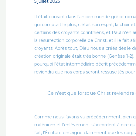
5 juillet 2023
Il était courant dans l’ancien monde gréco-roma
qui comptait le plus, c’était son esprit; la chair 
certains des croyants corinthiens, et Paul n’en au
la résurrection corporelle de Christ, et il le fait
croyants. Après tout, Dieu nous a créés dès le d
création originale était très bonne (Genèse 1-2). 
pourquoi l’état intermédiaire décrit précédemmen
reviendra que nos corps seront ressuscités pour 
Ce n’est que lorsque Christ reviendra
Comme nous l’avons vu précédemment, bien qu’ils
millénium et l’enlèvement s’accordent à dire qu
fait, l’Écriture enseigne clairement que les corp