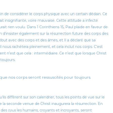
in de considérer le corps physique avec un certain dédain. Ce
était insignifiante, voire mauvaise. Cette attitude a infecté
rait rien voulu. Dans 1 Corinthiens 15, Paul plaide en faveur de
 afin d’insister également sur la résurrection future des corps des
ébut avec des corps et des âmes, et Il a déclaré que sa
Il nous rachètera pleinement, et cela inclut nos corps. C’est
t n’est que cela : intermédiaire. Ce n’est que lorsque Christ
toujours.
 que nos corps seront ressuscités pour toujours.
 diffèrent sur son calendrier, tous les points de vue sur le
e la seconde venue de Christ inaugurera la résurrection. En
s des
tous
les humains, croyants et incroyants, seront