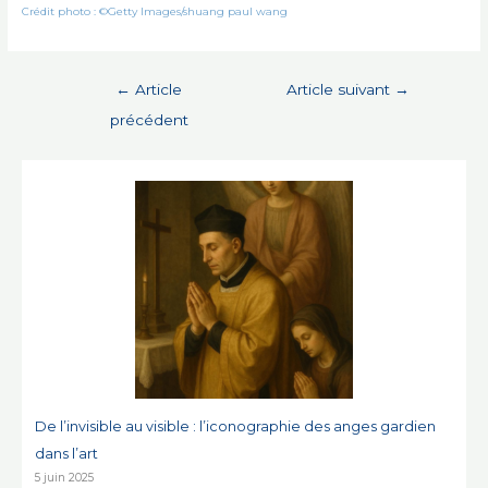
Crédit photo : ©Getty Images/shuang paul wang
Navigation
←
Article
Article suivant
→
de
précédent
l’article
De l’invisible au visible : l’iconographie des anges gardien
dans l’art
5 juin 2025