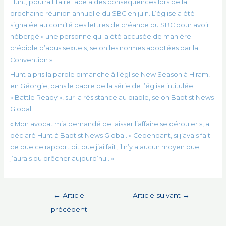
Hunt, pourrait faire face à des conséquences lors de la
prochaine réunion annuelle du SBC en juin. L’église a été
signalée au comité des lettres de créance du SBC pour avoir
hébergé « une personne qui a été accusée de manière
crédible d’abus sexuels, selon les normes adoptées par la
Convention ».
Hunt a pris la parole dimanche à l’église New Season à Hiram,
en Géorgie, dans le cadre de la série de l’église intitulée
« Battle Ready », sur la résistance au diable, selon Baptist News
Global.
« Mon avocat m’a demandé de laisser l’affaire se dérouler », a
déclaré Hunt à Baptist News Global. « Cependant, si j’avais fait
ce que ce rapport dit que j’ai fait, il n’y a aucun moyen que
j’aurais pu prêcher aujourd’hui. »
Navigation
←
Article
Article suivant
→
de
précédent
l’article