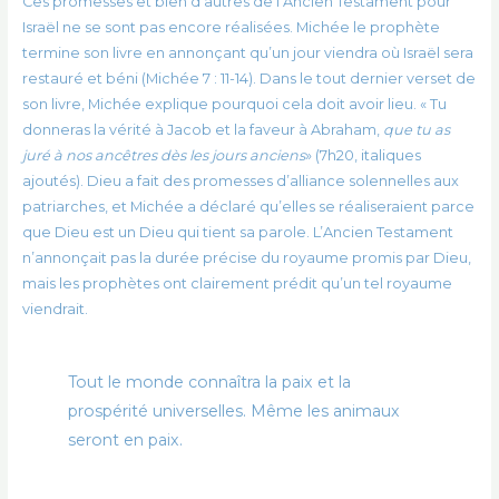
Ces promesses et bien d’autres de l’Ancien Testament pour
Israël ne se sont pas encore réalisées. Michée le prophète
termine son livre en annonçant qu’un jour viendra où Israël sera
restauré et béni (Michée 7 : 11-14). Dans le tout dernier verset de
son livre, Michée explique pourquoi cela doit avoir lieu. « Tu
donneras la vérité à Jacob et la faveur à Abraham,
que tu as
juré à nos ancêtres dès les jours anciens
» (7h20, italiques
ajoutés). Dieu a fait des promesses d’alliance solennelles aux
patriarches, et Michée a déclaré qu’elles se réaliseraient parce
que Dieu est un Dieu qui tient sa parole. L’Ancien Testament
n’annonçait pas la durée précise du royaume promis par Dieu,
mais les prophètes ont clairement prédit qu’un tel royaume
viendrait.
Tout le monde connaîtra la paix et la
prospérité universelles. Même les animaux
seront en paix.