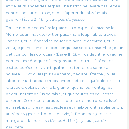
et de leurs lances des serpes. Une nation ne lèvera pas l’épée
contre une autre nation, et on n’apprendra plus jamais la
guerre » (Ésaïe 2 : 4). Il y aura
pas d’injustice
.
Tout le monde connaîtra la paix et la prospérité universelles.
Même les animaux seront en paix. « Et le loup habitera avec
l’agneau, et le léopard se couchera avec le chevreau, et le
veau, le jeune lion et le bœuf engraissé seront ensemble ; et un
petit garçon les conduira » (Ésaïe 11 : 6). Amos décrit le royaume
comme une époque où les gens auront du mal à récolter
toutes les récoltes avant qu’il ne soit temps de semer à
nouveau. « ‘Voici, les jours viennent’, déclare l’Éternel, ‘où le
laboureur rattrapera le moissonneur, et celui qui foule les raisins
rattrapera celui qui sème la graine ; quand les montagnes
dégoulineront de jus de raisin, et que toutes les collines se
briseront. Je restaurerai aussi la fortune de mon peuple Israël,
et ils rebâtiront les villes désolées et y habiteront ; ils planteront
aussi des vignes et boiront leur vin, ils feront des jardins et
mangeront leurs fruits » (Amos 9 : 13-14). Il y aura
pas de
pauvreté
.