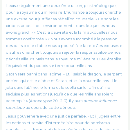
Il existe également une deuxième raison, plus théologique,
pour le royaume du millénaire. L’humanité a toujours cherché
une excuse pour justifier sa rébellion coupable. « Ce sont les
circonstances – ou l’environnement – ​​dans lesquelles nous
avons grandi. » « C’est la pauvreté et la faim auxquelles nous
sommes confrontés. » « Nous avons succombé à la pression
des pairs. » « Le diable nous a poussé à le faire. » Ces excuses et
d’autres cherchent toujours à rejeter la responsabilité de nos
péchés ailleurs. Mais dans le royaume millénaire, Dieu établira
l’équivalent du paradis sur terre pour mille ans.
Satan sera banni dans l’abîme. « Et il saisit le dragon, le serpent
ancien, qui est le diable et Satan, et le lia pour mille ans ; Il le
jeta dans l’abîme, le ferma et le scella sur lui, afin qu’il ne
séduise plus les nations jusqu’à ce que les mille ans soient
accomplis » (Apocalypse 20 : 2-3). Il y aura
aucune influence
satanique
au cours de cette période.
Jésus gouvernera avec une justice parfaite. « Et il jugera entre
les nations et servira d’intermédiaire pour de nombreux
peuples ; et ils forgeront de leurs épées des socs de charrue,