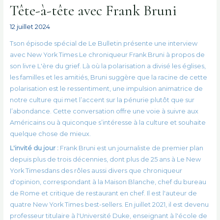
Tête-à-tête avec Frank Bruni
12 juillet 2024
T
son épisode spécial de
Le Bulletin
présente une interview
avec
New York Times
Le chroniqueur Frank Bruni à propos de
son livre
L'ère du grief
. Là où la polarisation a divisé les églises,
les familles et les amitiés, Bruni suggère que la racine de cette
polarisation est le ressentiment, une impulsion animatrice de
notre culture qui met l’accent sur la pénurie plutôt que sur
l’abondance. Cette conversation offre une voie à suivre aux
Américains ou à quiconque s’intéresse à la culture et souhaite
quelque chose de mieux.
L'invité du jour :
Frank Bruni est un journaliste de premier plan
depuis plus de trois décennies, dont plus de 25 ans à
Le New
York Times
dans des rôles aussi divers que chroniqueur
d'opinion, correspondant à la Maison Blanche, chef du bureau
de Rome et critique de restaurant en chef. Il est l'auteur de
quatre
New York Times
best-sellers. En juillet 2021, il est devenu
professeur titulaire à l'Université Duke, enseignant à l'école de