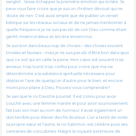
sanglot… laisse échapper la première émotion qui éclate. Je
peux vous faire croire que je suis un chrétien dévoué qui ne
doute de rien. C'est aussi simple que de publier un verset
biblique sur les réseaux sociaux et de ne jamais mentionner à
quelle fréquence je ne suis pas sûr de voir Dieu comme étant
gentil, miséricordieux et sincère envers moi.
Je suis bon dans beaucoup de choses – des choses souvent
triviales et fausses – mais je ne suis pas sûr d'être bon dans quoi
que ce soit qui en vaille la peine. Mon cœur est souvent trop
anxieux, trop lourd, trop confus pour croire que ma vie
désordonnée a la substance spirituelle nécessaire pour
déplacer l'axe de quelqu'un d'autre pour le bien, et encore
moins pour plaire à Dieu. Pouvez-vous comprendre?
Je sais que le roi David le pourrait. Il est connu pour avoir
couché avec une femme mariée et pour avoir sournoisement
fait tuer son mari au nom de
honneur
. Il avait également un
don terrible pour élever des fils douteux. L’un a tenté de violer
sa propre sœur et l’autre, le roi Salomon, est célèbre pour ses
centaines de concubines. Malgré la royauté extérieure de