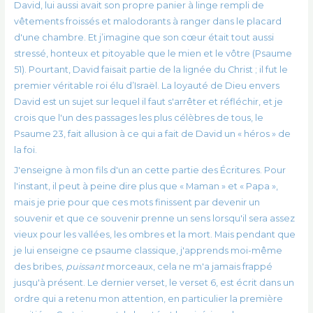
David, lui aussi avait son propre panier à linge rempli de
vêtements froissés et malodorants à ranger dans le placard
d'une chambre. Et j’imagine que son cœur était tout aussi
stressé, honteux et pitoyable que le mien et le vôtre (Psaume
51). Pourtant, David faisait partie de la lignée du Christ ; il fut le
premier véritable roi élu d’Israël. La loyauté de Dieu envers
David est un sujet sur lequel il faut s'arrêter et réfléchir, et je
crois que l'un des passages les plus célèbres de tous, le
Psaume 23, fait allusion à ce qui a fait de David un « héros » de
la foi.
J'enseigne à mon fils d'un an cette partie des Écritures. Pour
l'instant, il peut à peine dire plus que « Maman » et « Papa »,
mais je prie pour que ces mots finissent par devenir un
souvenir et que ce souvenir prenne un sens lorsqu'il sera assez
vieux pour les vallées, les ombres et la mort. Mais pendant que
je lui enseigne ce psaume classique, j'apprends moi-même
des bribes,
puissant
morceaux, cela ne m'a jamais frappé
jusqu'à présent. Le dernier verset, le verset 6, est écrit dans un
ordre qui a retenu mon attention, en particulier la première