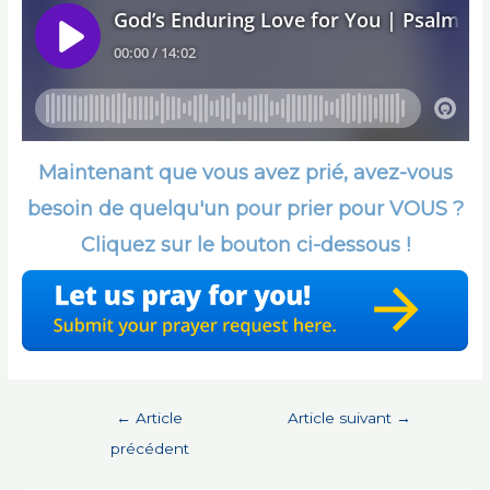
Maintenant que vous avez prié, avez-vous
besoin de quelqu'un pour prier pour VOUS ?
Cliquez sur le bouton ci-dessous !
Navigation
←
Article
Article suivant
→
de
précédent
l’article