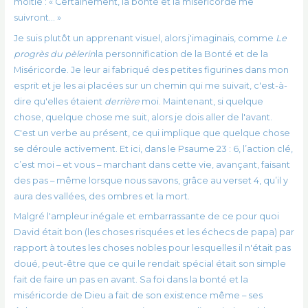
moitié : « Certainement, la bonté et la miséricorde me
suivront… »
Je suis plutôt un apprenant visuel, alors j'imaginais, comme
Le
progrès du pèlerin
la personnification de la Bonté et de la
Miséricorde. Je leur ai fabriqué des petites figurines dans mon
esprit et je les ai placées sur un chemin qui me suivait, c'est-à-
dire qu'elles étaient
derrière
moi. Maintenant, si quelque
chose, quelque chose me suit, alors je dois aller de l'avant.
C'est un verbe au présent, ce qui implique que quelque chose
se déroule activement. Et ici, dans le Psaume 23 : 6, l’action clé,
c’est moi – et vous – marchant dans cette vie, avançant, faisant
des pas – même lorsque nous savons, grâce au verset 4, qu’il y
aura des vallées, des ombres et la mort.
Malgré l'ampleur inégale et embarrassante de ce pour quoi
David était bon (les choses risquées et les échecs de papa) par
rapport à toutes les choses nobles pour lesquelles il n'était pas
doué, peut-être que ce qui le rendait spécial était son simple
fait de faire un pas en avant. Sa foi dans la bonté et la
miséricorde de Dieu a fait de son existence même – ses