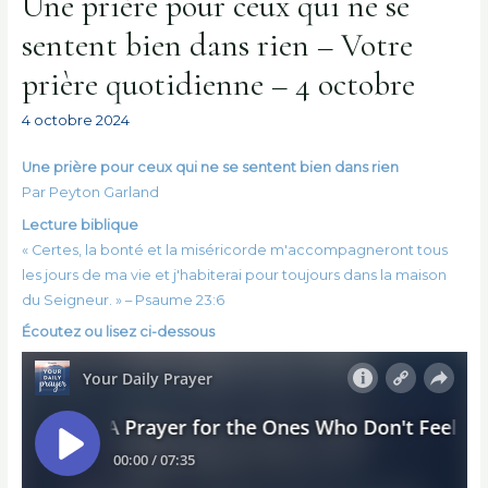
Une prière pour ceux qui ne se
sentent bien dans rien – Votre
prière quotidienne – 4 octobre
4 octobre 2024
Une prière pour ceux qui ne se sentent bien dans rien
Par Peyton Garland
Lecture biblique
« Certes, la bonté et la miséricorde m'accompagneront tous
les jours de ma vie et j'habiterai pour toujours dans la maison
du Seigneur. » – Psaume 23:6
Écoutez ou lisez ci-dessous