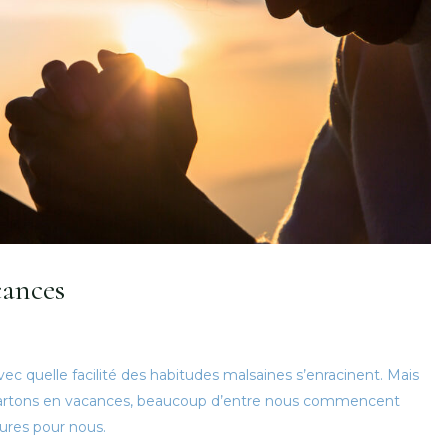
cances
ec quelle facilité des habitudes malsaines s’enracinent. Mais
 partons en vacances, beaucoup d’entre nous commencent
eures pour nous.