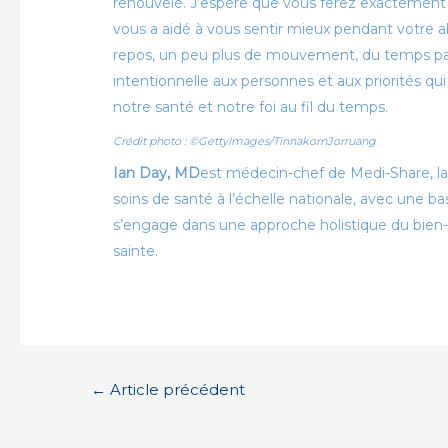
renouvelé. J’espère que vous ferez exactement c
vous a aidé à vous sentir mieux pendant votre 
repos, un peu plus de mouvement, du temps pass
intentionnelle aux personnes et aux priorités qu
notre santé et notre foi au fil du temps.
Crédit photo : ©GettyImages/TinnakornJorruang
Ian Day, MD
est médecin-chef de Medi-Share, la
soins de santé à l’échelle nationale, avec une
s’engage dans une approche holistique du bien-ê
sainte.
Navigation
←
Article précédent
de
l’article