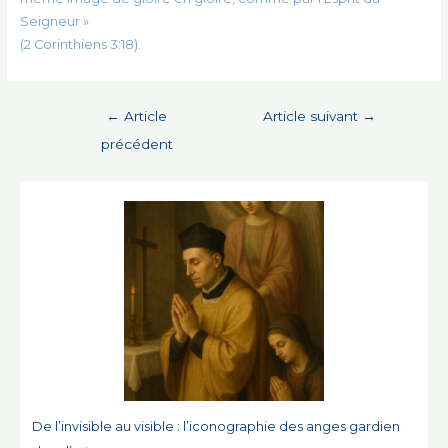
Seigneur »
(2 Corinthiens 3:18).
Navigation
←
Article
Article suivant
→
de
précédent
l’article
De l’invisible au visible : l’iconographie des anges gardien