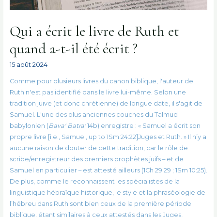
Qui a écrit le livre de Ruth et
quand a-t-il été écrit ?
15 août 2024
Comme pour plusieurs livres du canon biblique, l'auteur de
Ruth n'est pas identifié dans le livre lui-même. Selon une
tradition juive (et donc chrétienne) de longue date, il s'agit de
Samuel. L'une des plus anciennes couches du Talmud
babylonien (
Bava' Batra'
14b) enregistre : « Samuel a écrit son
propre livre [i.e., Samuel, up to 1Sm 24:22]Juges et Ruth. » Il n’y a
aucune raison de douter de cette tradition, car le rôle de
scribe/enregistreur des premiers prophètes juifs – et de
Samuel en particulier – est attesté ailleurs (1Ch 29:29 ; 1Sm 10:25).
De plus, comme le reconnaissent les spécialistes de la
linguistique hébraïque historique, le style et la phraséologie de
l’hébreu dans Ruth sont bien ceux de la première période
biblique, étant similaires à ceux attestés dans les Juges,